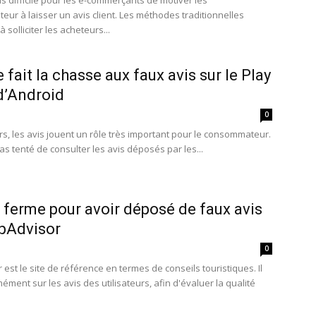
ois difficile pour les e-commerçants de motiver les
ur à laisser un avis client. Les méthodes traditionnelles
à solliciter les acheteurs...
 fait la chasse aux faux avis sur le Play
d’Android
0
rs, les avis jouent un rôle très important pour le consommateur.
as tenté de consulter les avis déposés par les...
 ferme pour avoir déposé de faux avis
ipAdvisor
0
 est le site de référence en termes de conseils touristiques. Il
ment sur les avis des utilisateurs, afin d'évaluer la qualité