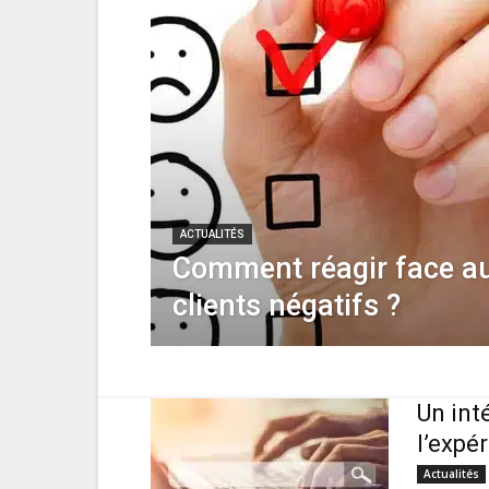
ACTUALITÉS
Comment réagir face au
clients négatifs ?
Un int
l’expé
Actualités