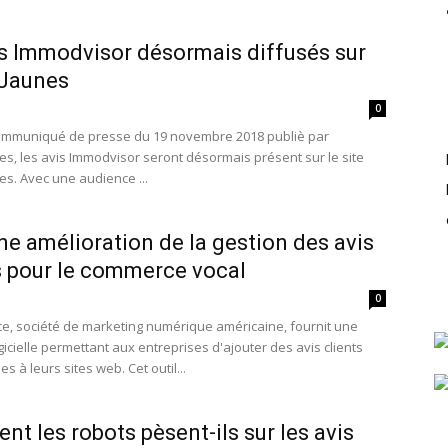
is Immodvisor désormais diffusés sur
Jaunes
0
ommuniqué de presse du 19 novembre 2018 publiè par
s, les avis Immodvisor seront désormais présent sur le site
s. Avec une audience ...
ne amélioration de la gestion des avis
s pour le commerce vocal
0
e, société de marketing numérique américaine, fournit une
gicielle permettant aux entreprises d'ajouter des avis clients
s à leurs sites web. Cet outil...
t les robots pèsent-ils sur les avis