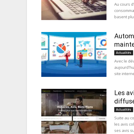
Au cours d'
consommate
basent plus
Automa
mainte
Actualités
Avec le dé
aujourd'hu
site internet
Les av
diffus
Actualités
Suite au c
les avis co
ses avis s