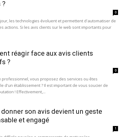
 ?
0
 jour, les technologies évoluent et permettent d'automatiser de
 actions. Si les avis clients sur le web sont importants pour
t réagir face aux avis clients
fs ?
0
e professionnel, vous proposez des services ou êtes
e d'un établissement ? Il est important de vous soucier de
utation ! Effectivement,...
donner son avis devient un geste
sable et engagé
1