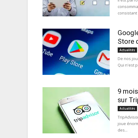
Il est parf
consommate
consistant 
Google
Store 
Actualités
De nos jou
Qui n'est p
9 mois
sur Tr
Actualités
TripAdvisor
joue énormé
des...