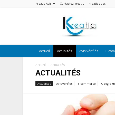
Kreatic Avis
Contactez kreatic
kreatic apps
Kreatic
Avis
Accueil
Actualités
Avis vérifiés
E-com
Accueil
Actualités
ACTUALITÉS
Actualités
Avis vérifiés
E-commerce
Google 