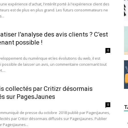
une expérience d'achat, l'intérêt porté à l'expérience client des
urs est de plus en plus grand. Les futurs consommateurs ne
...
tiser l’analyse des avis clients ? C’est
nant possible !
0
veloppement du numérique et les évolutions du web, il est
i possible de laisser un avis, un commentaire concernant tout
....
is collectés par Critizr désormais
és sur PagesJaunes
0
T
ommuniqué de presse du octobre 2018 publiè par PagesJaunes,
llectés par Critizr désormais diffusés sur PagesJaunes. Publier
ur PagesJaunes...