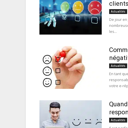
clients
Actualités
De jour en
nombreuses
les...
Commen
négati
Actualités
En tant qu
responsabl
votre e-rép
Quand 
respon
Actualités