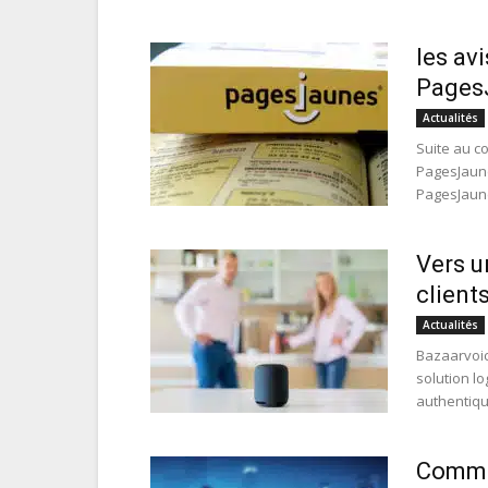
les av
Pages
Actualités
Suite au c
PagesJaune
PagesJaune
Vers u
client
Actualités
Bazaarvoic
solution lo
authentique
Commen